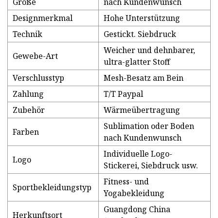
Größe
nach Kundenwunsch
Designmerkmal
Hohe Unterstützung
Technik
Gestickt. Siebdruck
Weicher und dehnbarer,
Gewebe-Art
ultra-glatter Stoff
Verschlusstyp
Mesh-Besatz am Bein
Zahlung
T/T Paypal
Zubehör
Wärmeübertragung
Sublimation oder Boden
Farben
nach Kundenwunsch
Individuelle Logo-
Logo
Stickerei, Siebdruck usw.
Fitness- und
Sportbekleidungstyp
Yogabekleidung
Guangdong China
Herkunftsort