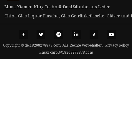
Mima Xiamen Klug Technik Co., Ltd.
China-Schuhe aus Leder
China Glas Liquor Flasche, Glas Getränkeflasche, Gläser und B
Copyright © de.18208278878.com, Alle Rechte vorbehalten.
Privacy Policy
Email
carol@18208278878.com