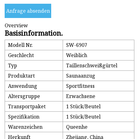
Anfrage absenden
Overview
Basisinformation.
Modell Nr.
SW-6907
Geschlecht
Weiblich
Typ
Taillenschweißgürtel
Produktart
Saunaanzug
Anwendung
Sportfitness
Altersgruppe
Erwachsene
Transportpaket
1 Stück/Beutel
Spezifikation
1 Stück/Beutel
Warenzeichen
Queenhe
Herkunft
Zhejiang, China