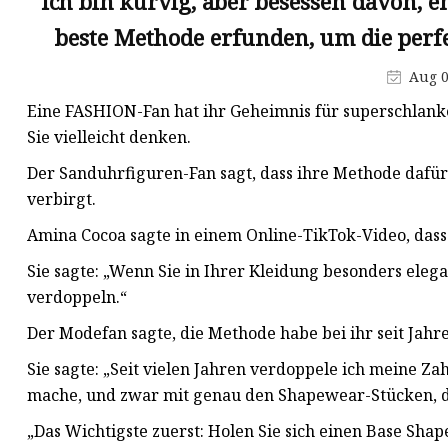
Ich bin kurvig, aber besessen davon, e
Sportoberteile für Damen
beste Methode erfunden, um die per
Sportanzug für Damen
Body Shaper für Damen
Aug 0
Eine FASHION-Fan hat ihr Geheimnis für superschlanke 
Sie vielleicht denken.
Der Sanduhrfiguren-Fan sagt, dass ihre Methode dafür 
verbirgt.
Amina Cocoa sagte in einem Online-TikTok-Video, dass
Sie sagte: „Wenn Sie in Ihrer Kleidung besonders ele
verdoppeln.“
Der Modefan sagte, die Methode habe bei ihr seit Jahre
Sie sagte: „Seit vielen Jahren verdoppele ich meine Za
mache, und zwar mit genau den Shapewear-Stücken, die
„Das Wichtigste zuerst: Holen Sie sich einen Base Shap