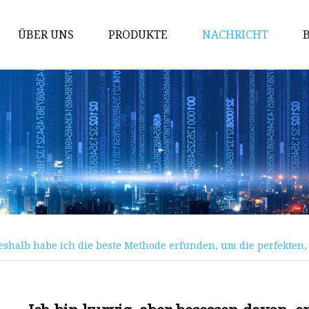
ÜBER UNS
PRODUKTE
NACHRICHT
Body Shaper
Frauenunterwäsche
Damen-Sportbekleidung
Damenhöschen
Damen-Cami
Damen-Röhrenoberteil
Clubwear für Damen
deshalb habe ich die beste Methode erfunden, um die perfekten
Damen-Shapewear
Body Shaper für Herren