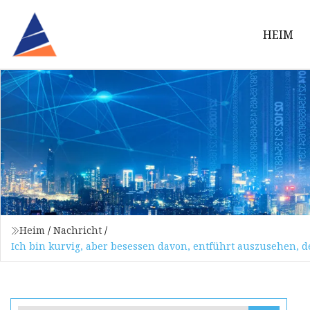
HEIM
Heim
/
Nachricht
/
Ich bin kurvig, aber besessen davon, entführt auszusehen, 