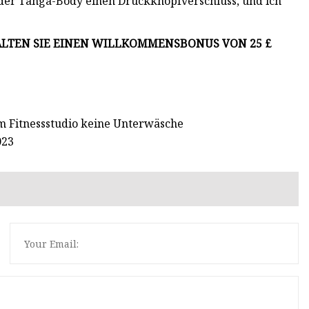
 der Tanga-Body einen Druckknopfverschluss, und ich
HALTEN SIE EINEN WILLKOMMENSBONUS VON 25 £
m Fitnessstudio keine Unterwäsche
023