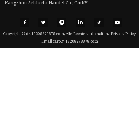
Hangzhou Schlucht Handel Co., GmbH
Copyright © de.18208278878.com, Alle Rechte vorbehalten.
Privacy Policy
Email
carol@18208278878.com